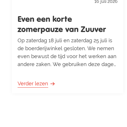
16 juli 2026
Even een korte
zomerpauze van Zuuver
Op zaterdag 18 juli en zaterdag 25 juli is
de boerderijwinkel gesloten. We nemen
even bewust de tijd voor het werken aan
andere zaken. We gebruiken deze dagen
om op te laden, nieuwe ideeën uit te
werken en plannen te maken, zodat we
Verder lezen
jullie ook de komende tijd weer kunnen
verrassen. Vanaf zaterdag 1 augustus ben
je weer welkom in de boerderijwinkel.
Gelukkig hoef je niet alles te missen: