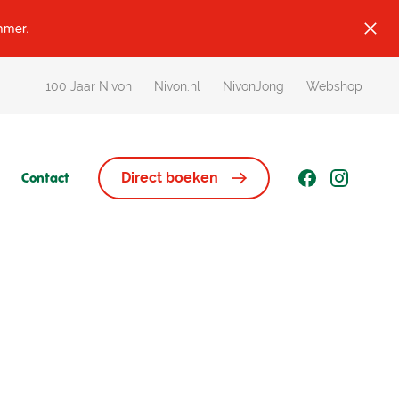
ummer.
100 Jaar Nivon
Nivon.nl
NivonJong
Webshop
Contact
Direct boeken